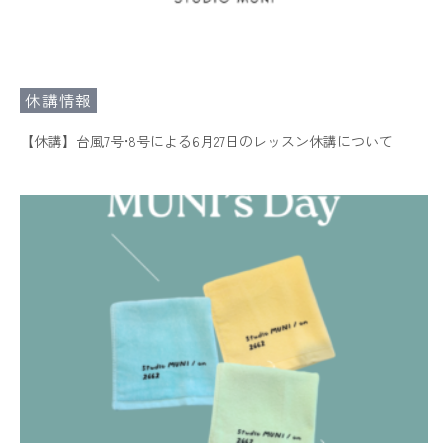
休講情報
【休講】台風7号•8号による6月27日のレッスン休講について