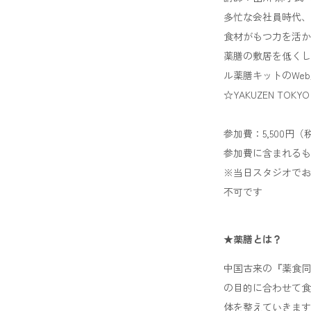
多忙な会社員時代、
食材がもつ力を活か
薬膳の敷居を低くし
ル薬膳キットのWe
☆YAKUZEN TOKY
参加費：5,500円（
参加費に含まれるも
※当日スタジオでお
不可です
★薬膳とは？
中国古来の『薬食同
の目的に合わせて食
体を整えていきます