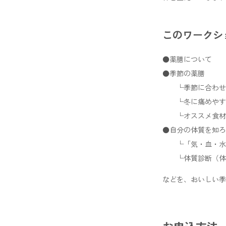
このワークシ
●薬膳について
●季節の薬膳
└季節に合わせ
└冬に痛めやすい
└オススメ食材
●自分の体質を知ろ
└「気・血・水
└体質診断（体質
などを、おいしい季