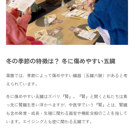
冬の季節の特徴は？ 冬に傷めやすい五臓
薬膳では、季節によって傷めやすい臓器（五臓六腑）があると考
えられています。
冬に傷めやすい五臓はズバリ『腎』。『腎』と聞くと私たちは真
っ先に腎臓を思い浮かべますが、中医学でいう『腎』とは、腎臓
も含め発育・成長・生殖に関わる器官や機能全般のことを指して
います。エイジングとも密に関わる五臓です。