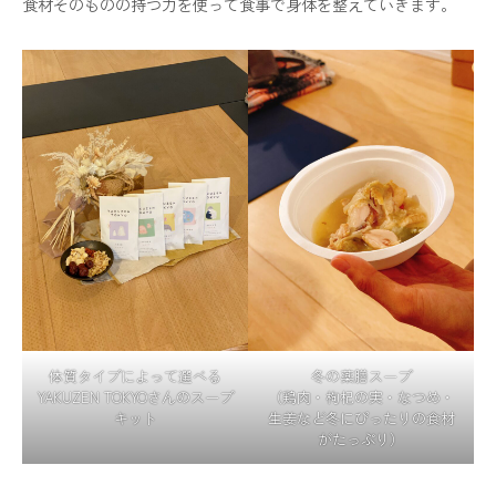
食材そのものの持つ力を使って食事で身体を整えていきます。
体質タイプによって選べる
冬の薬膳スープ
YAKUZEN TOKYOさんのスープ
（鶏肉・枸杞の実・なつめ・
キット
生姜など冬にぴったりの食材
がたっぷり）