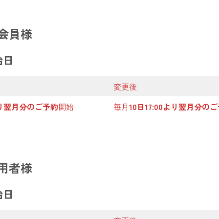
会員様
始日
変更後
0より翌月分のご予約
開始
毎月
10日17:00より翌月分の
用者様
始日