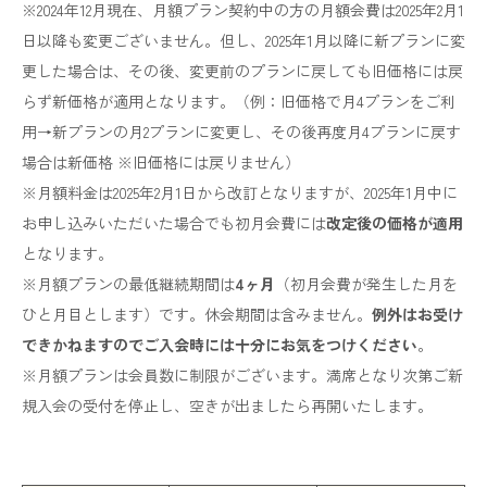
※2024年12月現在、月額プラン契約中の方の月額会費は2025年2月1
日以降も変更ございません。但し、2025年1月以降に新プランに変
更した場合は、その後、変更前のプランに戻しても旧価格には戻
らず新価格が適用となります。（例：旧価格で月4プランをご利
用→新プランの月2プランに変更し、その後再度月4プランに戻す
場合は新価格 ※旧価格には戻りません）
※月額料金は2025年2月1日から改訂となりますが、2025年1月中に
お申し込みいただいた場合でも初月会費には
改定後の価格が適用
となります。
※月額プランの最低継続期間は
4ヶ月
（初月会費が発生した月を
ひと月目とします）です。休会期間は含みません。
例外はお受け
できかねますのでご入会時には十分にお気をつけください
。
※月額プランは会員数に制限がございます。満席となり次第ご新
規入会の受付を停止し、空きが出ましたら再開いたします。